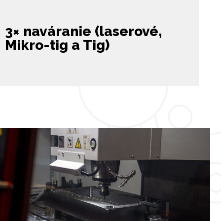
3× naváranie
(laserové,
Mikro-tig
a Tig)