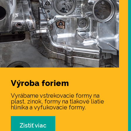
Výroba
foriem
Vyrábame vstrekovacie formy na
plast, zinok, formy na tlakové liatie
hliníka a vyfukovacie formy.
Zistiť viac