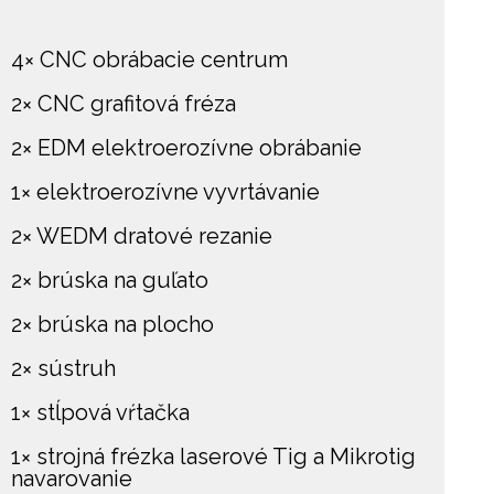
4× CNC obrábacie centrum
2× CNC grafitová fréza
2× EDM elektroerozívne obrábanie
1× elektroerozívne vyvrtávanie
2× WEDM dratové rezanie
2× brúska na guľato
2× brúska na plocho
2× sústruh
1× stĺpová vŕtačka
1× strojná frézka laserové Tig a Mikrotig
navarovanie