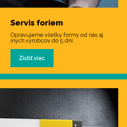
Servis
foriem
Opravujeme všetky formy od nás aj
iných výrobcov
do 5 dní.
Zistiť viac