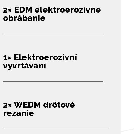
2× EDM
elektroerozívne
obrábanie
1× Elektroerozivní
vyvrtávání
2× WEDM drôtové
rezanie