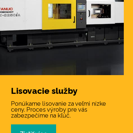
Lisovacie
služby
Ponúkame lisovanie za veľmi nízke
ceny. Proces výroby pre vás
zabezpečíme na kľúč.